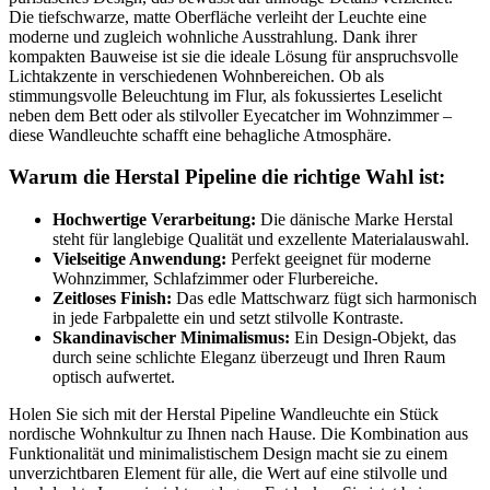
Die tiefschwarze, matte Oberfläche verleiht der Leuchte eine
moderne und zugleich wohnliche Ausstrahlung. Dank ihrer
kompakten Bauweise ist sie die ideale Lösung für anspruchsvolle
Lichtakzente in verschiedenen Wohnbereichen. Ob als
stimmungsvolle Beleuchtung im Flur, als fokussiertes Leselicht
neben dem Bett oder als stilvoller Eyecatcher im Wohnzimmer –
diese Wandleuchte schafft eine behagliche Atmosphäre.
Warum die Herstal Pipeline die richtige Wahl ist:
Hochwertige Verarbeitung:
Die dänische Marke Herstal
steht für langlebige Qualität und exzellente Materialauswahl.
Vielseitige Anwendung:
Perfekt geeignet für moderne
Wohnzimmer, Schlafzimmer oder Flurbereiche.
Zeitloses Finish:
Das edle Mattschwarz fügt sich harmonisch
in jede Farbpalette ein und setzt stilvolle Kontraste.
Skandinavischer Minimalismus:
Ein Design-Objekt, das
durch seine schlichte Eleganz überzeugt und Ihren Raum
optisch aufwertet.
Holen Sie sich mit der Herstal Pipeline Wandleuchte ein Stück
nordische Wohnkultur zu Ihnen nach Hause. Die Kombination aus
Funktionalität und minimalistischem Design macht sie zu einem
unverzichtbaren Element für alle, die Wert auf eine stilvolle und