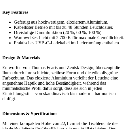
Key Features
Gefertigt aus hochwertigem, eloxiertem Aluminium.
Kabelloser Betrieb mit bis zu 48 Stunden Leuchtdauer.
Dreistufige Dimmfunktion (20 %, 60 %, 100 %).
Warmweißes Licht mit 2.700 K für maximale Gemütlichkeit.
Praktisches USB-C-Ladekabel im Lieferumfang enthalten.
Design & Materials
Entworfen von Thomas Fearis und Zenisk Design, überzeugt die
Iluma durch ihre schlichte, zeitlose Form und die edle olivgrüne
Farbgebung. Das eloxierte Aluminium verleiht der Leuchte eine
angenehme Haptik und hohe Beständigkeit, während das
minimalistische Profil dafür sorgt, dass sie sich in jeden
Einrichtungsstil – von skandinavisch bis modern – harmonisch
einfügt.
Dimensions & Specifications
Mit einer kompakten Höhe von 22,1 cm ist die Tischleuchte die
ideale Begleiterin für Oberflächen, die wenig Platz bieten. Der