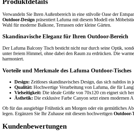
Produktdetails
Verwandeln Sie Ihren Außenbereich in eine stilvolle Oase der Ents
Outdoor-Design
präsentiert Lafuma mit diesem Modell ein Möbelstück
Wahl für moderne Balkone, Terrassen oder kleine Gärten.
Skandinavische Eleganz für Ihren Outdoor-Bereich
Der Lafuma Balcony Tisch besticht nicht nur durch seine Optik, sond
unter freiem Himmel, ohne dabei den Raum zu erdrücken. Die warme 
harmoniert.
Vorteile und Merkmale des Lafuma Outdoor-Tisches
Design:
Zeitloses skandinavisches Design, das sich nahtlos in j
Qualität:
Hochwertige Verarbeitung von Lafuma, die für Langle
Vielseitigkeit:
Die ideale Größe von 70x120 cm eignet sich her
Ästhetik:
Die exklusive Farbe Canyon setzt einen modernen A
Ob für das ausgiebige Frühstück am Morgen oder ein gemütliches Abe
legen. Ergänzen Sie Ihr Zuhause mit diesem hochwertigen
Outdoor-
Kundenbewertungen