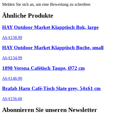
Melden Sie sich an, um eine Bewertung zu schreiben
Ähnliche Produkte
HAY Outdoor Market Klapptisch Bok, large
Ab
€
158.99
HAY Outdoor Market Klapptisch Buche, small
Ab
€
134.99
1898 Verona Cafétisch Taupe, Ø72 cm
Ab
€
146.90
Brafab Haru Café-Tisch Slate grey, 54x61 cm
Ab
€
156.60
Abonnieren Sie unseren Newsletter