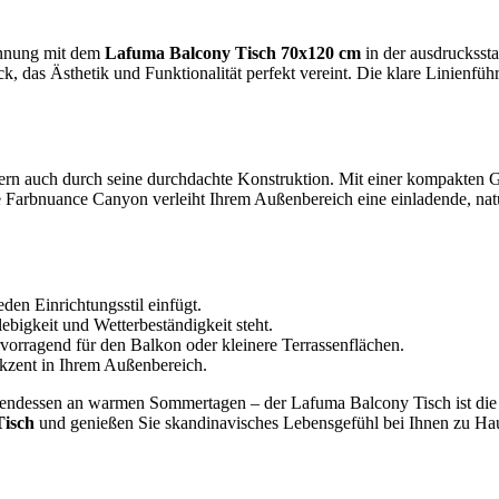
pannung mit dem
Lafuma Balcony Tisch 70x120 cm
in der ausdrucksst
, das Ästhetik und Funktionalität perfekt vereint. Die klare Linienfü
ern auch durch seine durchdachte Konstruktion. Mit einer kompakten G
Farbnuance Canyon verleiht Ihrem Außenbereich eine einladende, natür
eden Einrichtungsstil einfügt.
bigkeit und Wetterbeständigkeit steht.
vorragend für den Balkon oder kleinere Terrassenflächen.
kzent in Ihrem Außenbereich.
ndessen an warmen Sommertagen – der Lafuma Balcony Tisch ist die perf
Tisch
und genießen Sie skandinavisches Lebensgefühl bei Ihnen zu Ha