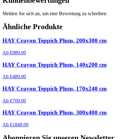
Kundenbewertungen
Melden Sie sich an, um eine Bewertung zu schreiben
Ähnliche Produkte
HAY Crayon Teppich Plum, 200x300 cm
Ab
€
989.00
HAY Crayon Teppich Plum, 140x200 cm
Ab
€
489.00
HAY Crayon Teppich Plum, 170x240 cm
Ab
€
709.00
HAY Crayon Teppich Plum, 300x400 cm
Ab
€
1849.00
Abonnieren Sie unseren Newsletter