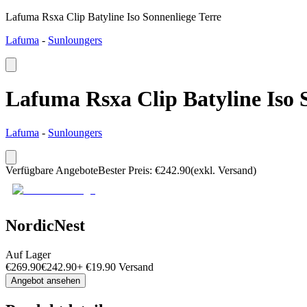
Lafuma Rsxa Clip Batyline Iso Sonnenliege Terre
Lafuma
-
Sunloungers
Lafuma Rsxa Clip Batyline Iso 
Lafuma
-
Sunloungers
Verfügbare Angebote
Bester Preis
:
€
242.90
(exkl. Versand)
NordicNest
Auf Lager
€
269.90
€
242.90
+
€
19.90
Versand
Angebot ansehen