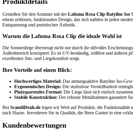
Produktdetails
Genießen Sie den Sommer mit der
Lafuma Rsxa Clip Batyline Iso 
einem zeitlosen, funktionalen Design, das sich nahtlos in jeden mode
Entspannung und puristischer Ästhetik.
Warum die Lafuma Rsxa Clip die ideale Wahl ist
Die Sonnenliege überzeugt nicht nur durch ihr stilvolles Erscheinung
Außenbereich konzipiert: Es ist UV-beständig, reißfest und äußerst
exzellenten Sitz- und Liegekomfort sorgt.
Ihre Vorteile auf einen Blick:
Hochwertiges Material:
Das atmungsaktive Batyline Iso-Geweb
Ergonomisches Design:
Die stufenlose Verstellbarkeit ermögli
Platzsparendes Format:
Die Liege lässt sich einfach zusamm
Stabile Konstruktion:
Der robuste Metallrahmen garantiert Sic
Bei
ScandiDeals.de
legen wir Wert auf Produkte, die Funktionalität 
nach Hause. Investieren Sie in Qualität, die Ihren Garten in eine exk
Kundenbewertungen