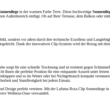
Sonnenliege
in der warmen Farbe Terre. Diese hochwertige
Sonnenlie
rnen Außenbereich einfügt. Ob auf Ihrer Terrasse, dem Balkon oder mitt
sbild, sondern vor allem durch ihre technische Exzellenz und Langlebigk
 pflegeleicht. Dank des innovativen Clip-Systems wird der Bezug mit 
e sorgt für eine schnelle Trocknung und ist resistent gegen Schimmelb
cht Ihnen die perfekte Position für eine entspannte Auszeit unter freie
enklappen und so im Winter oder bei Nichtgebrauch kompakt verstauen
herheit und Standfestigkeit bei jedem Einsatz.
und Design perfekt vereinen. Mit der Lafuma Rsxa Clip Sonnenliege in 
lusive Wellness-Oase verwandelt.