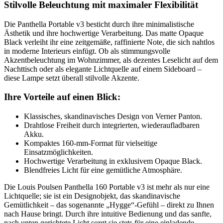
Stilvolle Beleuchtung mit maximaler Flexibilität
Die Panthella Portable v3 besticht durch ihre minimalistische
Ästhetik und ihre hochwertige Verarbeitung. Das matte Opaque
Black verleiht ihr eine zeitgemäße, raffinierte Note, die sich nahtlos
in moderne Interieurs einfügt. Ob als stimmungsvolle
Akzentbeleuchtung im Wohnzimmer, als dezentes Leselicht auf dem
Nachttisch oder als elegante Lichtquelle auf einem Sideboard –
diese Lampe setzt überall stilvolle Akzente.
Ihre Vorteile auf einen Blick:
Klassisches, skandinavisches Design von Verner Panton.
Drahtlose Freiheit durch integrierten, wiederaufladbaren
Akku.
Kompaktes 160-mm-Format für vielseitige
Einsatzmöglichkeiten.
Hochwertige Verarbeitung in exklusivem Opaque Black.
Blendfreies Licht für eine gemütliche Atmosphäre.
Die Louis Poulsen Panthella 160 Portable v3 ist mehr als nur eine
Lichtquelle; sie ist ein Designobjekt, das skandinavische
Gemütlichkeit – das sogenannte „Hygge“-Gefühl – direkt zu Ihnen
nach Hause bringt. Durch ihre intuitive Bedienung und das sanfte,
nach unten gerichtete Licht sorgt sie stets für eine einladende