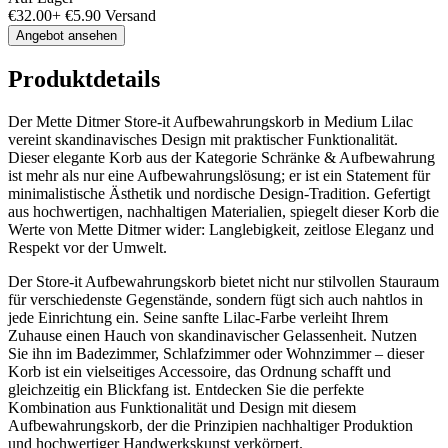
€
32.00
+
€
5.90
Versand
Angebot ansehen
Produktdetails
Der Mette Ditmer Store-it Aufbewahrungskorb in Medium Lilac
vereint skandinavisches Design mit praktischer Funktionalität.
Dieser elegante Korb aus der Kategorie Schränke & Aufbewahrung
ist mehr als nur eine Aufbewahrungslösung; er ist ein Statement für
minimalistische Ästhetik und nordische Design-Tradition. Gefertigt
aus hochwertigen, nachhaltigen Materialien, spiegelt dieser Korb die
Werte von Mette Ditmer wider: Langlebigkeit, zeitlose Eleganz und
Respekt vor der Umwelt.
Der Store-it Aufbewahrungskorb bietet nicht nur stilvollen Stauraum
für verschiedenste Gegenstände, sondern fügt sich auch nahtlos in
jede Einrichtung ein. Seine sanfte Lilac-Farbe verleiht Ihrem
Zuhause einen Hauch von skandinavischer Gelassenheit. Nutzen
Sie ihn im Badezimmer, Schlafzimmer oder Wohnzimmer – dieser
Korb ist ein vielseitiges Accessoire, das Ordnung schafft und
gleichzeitig ein Blickfang ist. Entdecken Sie die perfekte
Kombination aus Funktionalität und Design mit diesem
Aufbewahrungskorb, der die Prinzipien nachhaltiger Produktion
und hochwertiger Handwerkskunst verkörpert.