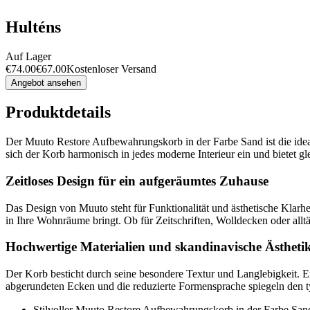
Hulténs
Auf Lager
€
74.00
€
67.00
Kostenloser Versand
Angebot ansehen
Produktdetails
Der Muuto Restore Aufbewahrungskorb in der Farbe Sand ist die id
sich der Korb harmonisch in jedes moderne Interieur ein und bietet 
Zeitloses Design für ein aufgeräumtes Zuhause
Das Design von Muuto steht für Funktionalität und ästhetische Klar
in Ihre Wohnräume bringt. Ob für Zeitschriften, Wolldecken oder alltä
Hochwertige Materialien und skandinavische Ästheti
Der Korb besticht durch seine besondere Textur und Langlebigkeit. E
abgerundeten Ecken und die reduzierte Formensprache spiegeln den ty
Stilvoller Muuto Restore Aufbewahrungskorb in der Farbe San