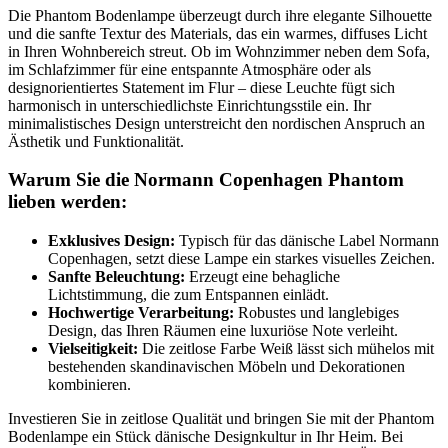
Die Phantom Bodenlampe überzeugt durch ihre elegante Silhouette
und die sanfte Textur des Materials, das ein warmes, diffuses Licht
in Ihren Wohnbereich streut. Ob im Wohnzimmer neben dem Sofa,
im Schlafzimmer für eine entspannte Atmosphäre oder als
designorientiertes Statement im Flur – diese Leuchte fügt sich
harmonisch in unterschiedlichste Einrichtungsstile ein. Ihr
minimalistisches Design unterstreicht den nordischen Anspruch an
Ästhetik und Funktionalität.
Warum Sie die Normann Copenhagen Phantom
lieben werden:
Exklusives Design:
Typisch für das dänische Label Normann
Copenhagen, setzt diese Lampe ein starkes visuelles Zeichen.
Sanfte Beleuchtung:
Erzeugt eine behagliche
Lichtstimmung, die zum Entspannen einlädt.
Hochwertige Verarbeitung:
Robustes und langlebiges
Design, das Ihren Räumen eine luxuriöse Note verleiht.
Vielseitigkeit:
Die zeitlose Farbe Weiß lässt sich mühelos mit
bestehenden skandinavischen Möbeln und Dekorationen
kombinieren.
Investieren Sie in zeitlose Qualität und bringen Sie mit der Phantom
Bodenlampe ein Stück dänische Designkultur in Ihr Heim. Bei