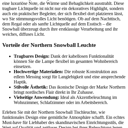
eine luxuriöse Note, die Wärme und Behaglichkeit ausstrahlt. Diese
tragbare Lichtquelle ist nicht nur ein dekoratives Highlight, sondern
auch ein praktischer Begleiter, der sich flexibel dort platzieren lässt,
wo Sie stimmungsvolles Licht benötigen. Ob auf dem Nachttisch,
dem Regal oder als sanfte Lichtquelle auf dem Esstisch – die
Snowball überzeugt durch ihre erstklassige Verarbeitung und ihr
weiches, diffuses Licht.
Vorteile der Northern Snowball Leuchte
Tragbares Design:
Dank der kabellosen Funktionalität
können Sie die Lampe flexibel im gesamten Wohnbereich
einsetzen.
Hochwertige Materialien:
Die robuste Konstruktion aus
edlem Messing sorgt für Langlebigkeit und eine ansprechende
Haptik.
Stilvolle Ästhetik:
Das ikonische Design der Marke Northern
bringt nordisches Flair direkt in Ihr Zuhause.
Vielseitige Anwendung:
Ideal als Akzentbeleuchtung im
Wohnzimmer, Schlafzimmer oder im Arbeitsbereich.
Erleben Sie mit der Northern Snowball Tischleuchte, wie
funktionales Design eine gemütliche Atmosphäre schafft. Ein echtes
Must-have für Liebhaber des skandinavischen Einrichtungsstils, die
Wert auf Qualität und zeitloses Design bei ihrer Beleuchtung legen.