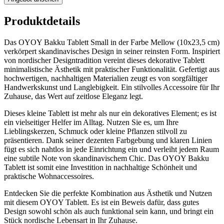
Produktdetails
Das OYOY Bakku Tablett Small in der Farbe Mellow (10x23,5 cm)
verkörpert skandinavisches Design in seiner reinsten Form. Inspiriert
von nordischer Designtradition vereint dieses dekorative Tablett
minimalistische Ästhetik mit praktischer Funktionalität. Gefertigt aus
hochwertigen, nachhaltigen Materialien zeugt es von sorgfältiger
Handwerkskunst und Langlebigkeit. Ein stilvolles Accessoire für Ihr
Zuhause, das Wert auf zeitlose Eleganz legt.
Dieses kleine Tablett ist mehr als nur ein dekoratives Element; es ist
ein vielseitiger Helfer im Alltag. Nutzen Sie es, um Ihre
Lieblingskerzen, Schmuck oder kleine Pflanzen stilvoll zu
präsentieren. Dank seiner dezenten Farbgebung und klaren Linien
fügt es sich nahtlos in jede Einrichtung ein und verleiht jedem Raum
eine subtile Note von skandinavischem Chic. Das OYOY Bakku
Tablett ist somit eine Investition in nachhaltige Schönheit und
praktische Wohnaccessoires.
Entdecken Sie die perfekte Kombination aus Ästhetik und Nutzen
mit diesem OYOY Tablett. Es ist ein Beweis dafür, dass gutes
Design sowohl schön als auch funktional sein kann, und bringt ein
Stück nordische Lebensart in Ihr Zuhause.