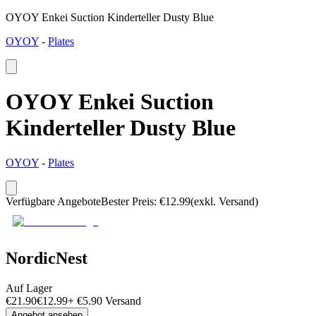
OYOY Enkei Suction Kinderteller Dusty Blue
OYOY
-
Plates
OYOY Enkei Suction
Kinderteller Dusty Blue
OYOY
-
Plates
Verfügbare Angebote
Bester Preis
:
€
12.99
(exkl. Versand)
NordicNest
Auf Lager
€
21.90
€
12.99
+
€
5.90
Versand
Angebot ansehen