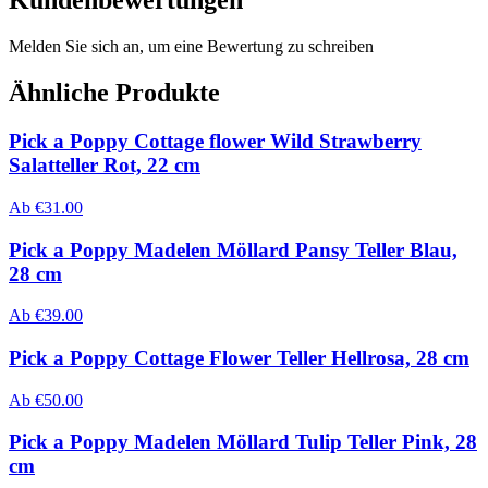
Kundenbewertungen
Melden Sie sich an, um eine Bewertung zu schreiben
Ähnliche Produkte
Pick a Poppy Cottage flower Wild Strawberry
Salatteller Rot, 22 cm
Ab
€
31.00
Pick a Poppy Madelen Möllard Pansy Teller Blau,
28 cm
Ab
€
39.00
Pick a Poppy Cottage Flower Teller Hellrosa, 28 cm
Ab
€
50.00
Pick a Poppy Madelen Möllard Tulip Teller Pink, 28
cm