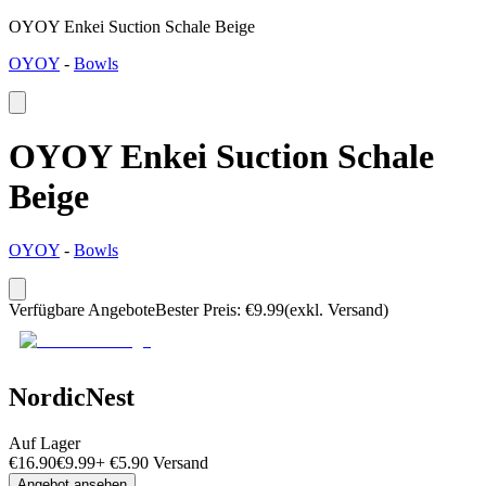
OYOY Enkei Suction Schale Beige
OYOY
-
Bowls
OYOY Enkei Suction Schale
Beige
OYOY
-
Bowls
Verfügbare Angebote
Bester Preis
:
€
9.99
(exkl. Versand)
NordicNest
Auf Lager
€
16.90
€
9.99
+
€
5.90
Versand
Angebot ansehen