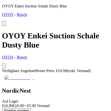
OYOY Enkei Suction Schale Dusty Blue
OYOY
-
Bowls
OYOY Enkei Suction Schale
Dusty Blue
OYOY
-
Bowls
Verfügbare Angebote
Bester Preis
:
€
10.99
(exkl. Versand)
NordicNest
Auf Lager
€
16.90
€
10.99
+
€
5.90
Versand
Angebot ansehen