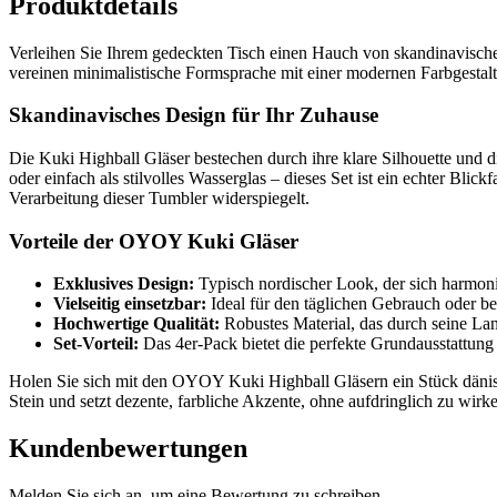
Produktdetails
Verleihen Sie Ihrem gedeckten Tisch einen Hauch von skandinavisc
vereinen minimalistische Formsprache mit einer modernen Farbgestaltu
Skandinavisches Design für Ihr Zuhause
Die Kuki Highball Gläser bestechen durch ihre klare Silhouette und 
oder einfach als stilvolles Wasserglas – dieses Set ist ein echter Bl
Verarbeitung dieser Tumbler widerspiegelt.
Vorteile der OYOY Kuki Gläser
Exklusives Design:
Typisch nordischer Look, der sich harmoni
Vielseitig einsetzbar:
Ideal für den täglichen Gebrauch oder b
Hochwertige Qualität:
Robustes Material, das durch seine Lan
Set-Vorteil:
Das 4er-Pack bietet die perfekte Grundausstattung 
Holen Sie sich mit den OYOY Kuki Highball Gläsern ein Stück dänisc
Stein und setzt dezente, farbliche Akzente, ohne aufdringlich zu wirke
Kundenbewertungen
Melden Sie sich an, um eine Bewertung zu schreiben