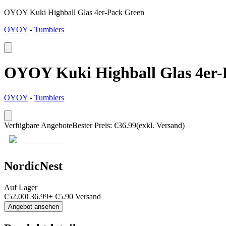
OYOY Kuki Highball Glas 4er-Pack Green
OYOY
-
Tumblers
OYOY Kuki Highball Glas 4er-
OYOY
-
Tumblers
Verfügbare Angebote
Bester Preis
:
€
36.99
(exkl. Versand)
NordicNest
Auf Lager
€
52.00
€
36.99
+
€
5.90
Versand
Angebot ansehen