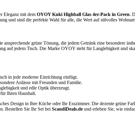
her Eleganz mit dem
OYOY Kuki Highball Glas 4er-Pack in Green
. 
ng und sind die perfekte Wahl für alle, die Wert auf stilvolles Wohna
die ansprechende grüne Tönung, die jedem Getränk eine besondere ästh
ickfang auf jedem Tisch. Die Marke OYOY steht für Langlebigkeit und sk
sch in jede moderne Einrichtung einfügt.
esondere Anlässe mit Freunden und Familie.
glebigkeit und edle Optik überzeugt.
für Ihren Haushalt.
hes Design in Ihre Küche oder Ihr Esszimmer. Die dezente grüne Farb
n. Bestellen Sie Ihr Set bei
ScandiDeals.de
und erleben Sie, wie einfa