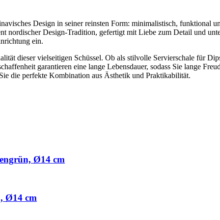
isches Design in seiner reinsten Form: minimalistisch, funktional u
ement nordischer Design-Tradition, gefertigt mit Liebe zum Detail und
inrichtung ein.
lität dieser vielseitigen Schüssel. Ob als stilvolle Servierschale für 
eschaffenheit garantieren eine lange Lebensdauer, sodass Sie lange F
ie die perfekte Kombination aus Ästhetik und Praktikabilität.
engrün, Ø14 cm
, Ø14 cm