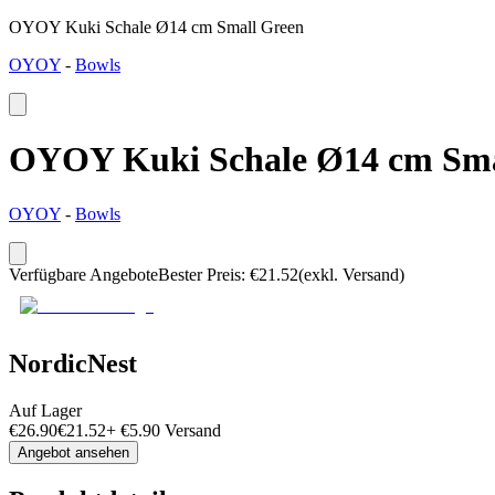
OYOY Kuki Schale Ø14 cm Small Green
OYOY
-
Bowls
OYOY Kuki Schale Ø14 cm Sma
OYOY
-
Bowls
Verfügbare Angebote
Bester Preis
:
€
21.52
(exkl. Versand)
NordicNest
Auf Lager
€
26.90
€
21.52
+
€
5.90
Versand
Angebot ansehen