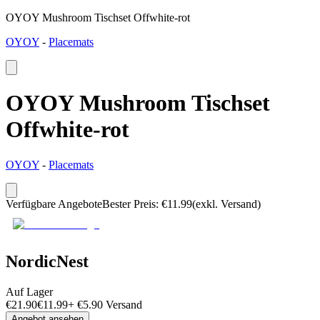
OYOY Mushroom Tischset Offwhite-rot
OYOY
-
Placemats
OYOY Mushroom Tischset
Offwhite-rot
OYOY
-
Placemats
Verfügbare Angebote
Bester Preis
:
€
11.99
(exkl. Versand)
NordicNest
Auf Lager
€
21.90
€
11.99
+
€
5.90
Versand
Angebot ansehen