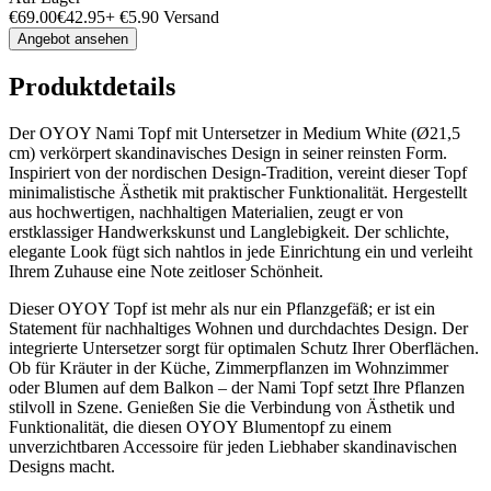
€
69.00
€
42.95
+
€
5.90
Versand
Angebot ansehen
Produktdetails
Der OYOY Nami Topf mit Untersetzer in Medium White (Ø21,5
cm) verkörpert skandinavisches Design in seiner reinsten Form.
Inspiriert von der nordischen Design-Tradition, vereint dieser Topf
minimalistische Ästhetik mit praktischer Funktionalität. Hergestellt
aus hochwertigen, nachhaltigen Materialien, zeugt er von
erstklassiger Handwerkskunst und Langlebigkeit. Der schlichte,
elegante Look fügt sich nahtlos in jede Einrichtung ein und verleiht
Ihrem Zuhause eine Note zeitloser Schönheit.
Dieser OYOY Topf ist mehr als nur ein Pflanzgefäß; er ist ein
Statement für nachhaltiges Wohnen und durchdachtes Design. Der
integrierte Untersetzer sorgt für optimalen Schutz Ihrer Oberflächen.
Ob für Kräuter in der Küche, Zimmerpflanzen im Wohnzimmer
oder Blumen auf dem Balkon – der Nami Topf setzt Ihre Pflanzen
stilvoll in Szene. Genießen Sie die Verbindung von Ästhetik und
Funktionalität, die diesen OYOY Blumentopf zu einem
unverzichtbaren Accessoire für jeden Liebhaber skandinavischen
Designs macht.