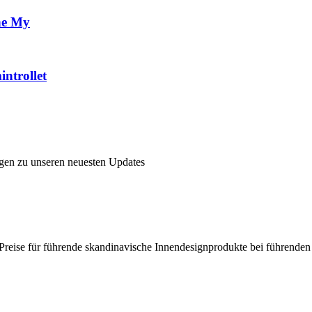
ne My
ntrollet
ngen zu unseren neuesten Updates
en Preise für führende skandinavische Innendesignprodukte bei führende