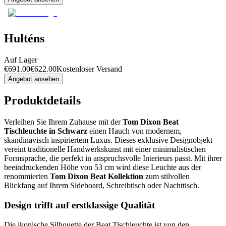
Hulténs
Auf Lager
€
691.00
€
622.00
Kostenloser Versand
Angebot ansehen
Produktdetails
Verleihen Sie Ihrem Zuhause mit der
Tom Dixon Beat
Tischleuchte in Schwarz
einen Hauch von modernem,
skandinavisch inspiriertem Luxus. Dieses exklusive Designobjekt
vereint traditionelle Handwerkskunst mit einer minimalistischen
Formsprache, die perfekt in anspruchsvolle Interieurs passt. Mit ihrer
beeindruckenden Höhe von 53 cm wird diese Leuchte aus der
renommierten
Tom Dixon Beat Kollektion
zum stilvollen
Blickfang auf Ihrem Sideboard, Schreibtisch oder Nachttisch.
Design trifft auf erstklassige Qualität
Die ikonische Silhouette der Beat Tischleuchte ist von den