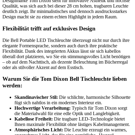
Designmarke Tom Dixon steht für innovative Ästhetik und höchste
Qualität, was sich auch bei dieser 28 cm hohen, tragbaren Leuchte
deutlich zeigt. Ihr minimalistisches und dennoch ausdrucksstarkes
Design macht sie zu einem echten Highlight in jedem Raum.
Flexibilität trifft auf exklusives Design
Die Bell Portable LED Tischleuchte überzeugt nicht nur durch ihre
elegante Formensprache, sondern auch durch ihre praktische
Flexibilität. Dank des integrierten Akkus lässt sie sich kabellos
überall dort platzieren, wo Sie ein stimmungsvolles Licht benötigen
– ob auf dem Nachttisch, als dezente Beleuchtung im Bücherregal
oder als stilvoller Akzent auf dem Esstisch.
Warum Sie die Tom Dixon Bell Tischleuchte lieben
werden:
Skandinavischer Stil:
Die schlichte, harmonische Silhouette
fügt sich nahtlos in ein modernes Interieur ein.
Hochwertige Verarbeitung:
Typisch für Tom Dixon sorgt
die Materialwahl für eine edle Optik und Langlebigkeit.
Kabellose Freiheit:
Die tragbare LED-Technologie bietet
Ihnen maximale Flexibilität ohne lästiges Kabelmanagement.
Atmosphärisches Licht:
Die Leuchte erzeugt ein warmes,