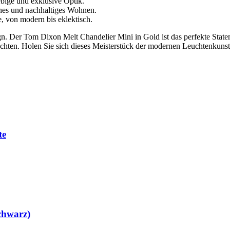
ebige und exklusive Optik.
nes und nachhaltiges Wohnen.
, von modern bis eklektisch.
n. Der Tom Dixon Melt Chandelier Mini in Gold ist das perfekte Statem
chten. Holen Sie sich dieses Meisterstück der modernen Leuchtenkunst 
te
chwarz)