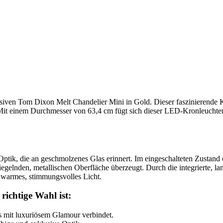
iven Tom Dixon Melt Chandelier Mini in Gold. Dieser faszinierende Kron
. Mit einem Durchmesser von 63,4 cm fügt sich dieser LED-Kronleuchte
Optik, die an geschmolzenes Glas erinnert. Im eingeschalteten Zustand 
egelnden, metallischen Oberfläche überzeugt. Durch die integrierte, l
n warmes, stimmungsvolles Licht.
ichtige Wahl ist:
 mit luxuriösem Glamour verbindet.