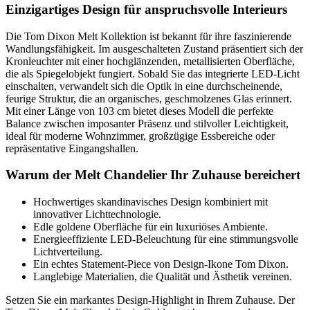
Einzigartiges Design für anspruchsvolle Interieurs
Die Tom Dixon Melt Kollektion ist bekannt für ihre faszinierende
Wandlungsfähigkeit. Im ausgeschalteten Zustand präsentiert sich der
Kronleuchter mit einer hochglänzenden, metallisierten Oberfläche,
die als Spiegelobjekt fungiert. Sobald Sie das integrierte LED-Licht
einschalten, verwandelt sich die Optik in eine durchscheinende,
feurige Struktur, die an organisches, geschmolzenes Glas erinnert.
Mit einer Länge von 103 cm bietet dieses Modell die perfekte
Balance zwischen imposanter Präsenz und stilvoller Leichtigkeit,
ideal für moderne Wohnzimmer, großzügige Essbereiche oder
repräsentative Eingangshallen.
Warum der Melt Chandelier Ihr Zuhause bereichert
Hochwertiges skandinavisches Design kombiniert mit
innovativer Lichttechnologie.
Edle goldene Oberfläche für ein luxuriöses Ambiente.
Energieeffiziente LED-Beleuchtung für eine stimmungsvolle
Lichtverteilung.
Ein echtes Statement-Piece von Design-Ikone Tom Dixon.
Langlebige Materialien, die Qualität und Ästhetik vereinen.
Setzen Sie ein markantes Design-Highlight in Ihrem Zuhause. Der