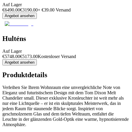
Auf Lager
€
6490.00
€
3190.00
+
€
39.00
Versand
Angebot ansehen
Hulténs
Auf Lager
€
5748.00
€
5173.00
Kostenloser Versand
Angebot ansehen
Produktdetails
Verleihen Sie Ihrem Wohnraum eine unvergleichliche Note von
Eleganz und futuristischem Design mit dem Tom Dixon Melt
Chandelier small. Dieser exklusive Kronleuchter ist weit mehr als
nur eine Lichtquelle – er ist ein skulpturales Meisterwerk, das in
jedem Raum für staunende Blicke sorgt. Inspiriert von
geschmolzenem Glas und dem tiefen Weltraum, entfaltet die
Leuchte in der glänzenden Gold-Optik eine warme, hypnotisierende
Atmosphäre.