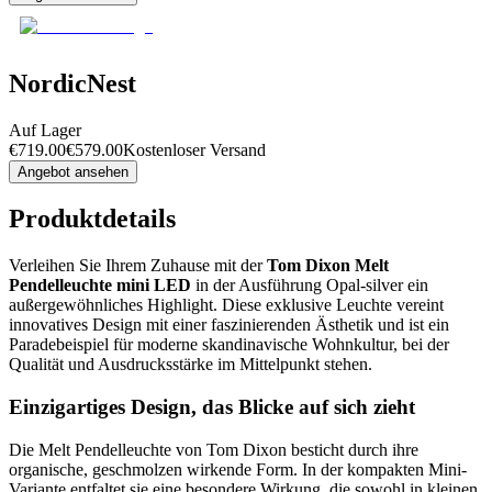
NordicNest
Auf Lager
€
719.00
€
579.00
Kostenloser Versand
Angebot ansehen
Produktdetails
Verleihen Sie Ihrem Zuhause mit der
Tom Dixon Melt
Pendelleuchte mini LED
in der Ausführung Opal-silver ein
außergewöhnliches Highlight. Diese exklusive Leuchte vereint
innovatives Design mit einer faszinierenden Ästhetik und ist ein
Paradebeispiel für moderne skandinavische Wohnkultur, bei der
Qualität und Ausdrucksstärke im Mittelpunkt stehen.
Einzigartiges Design, das Blicke auf sich zieht
Die Melt Pendelleuchte von Tom Dixon besticht durch ihre
organische, geschmolzen wirkende Form. In der kompakten Mini-
Variante entfaltet sie eine besondere Wirkung, die sowohl in kleinen