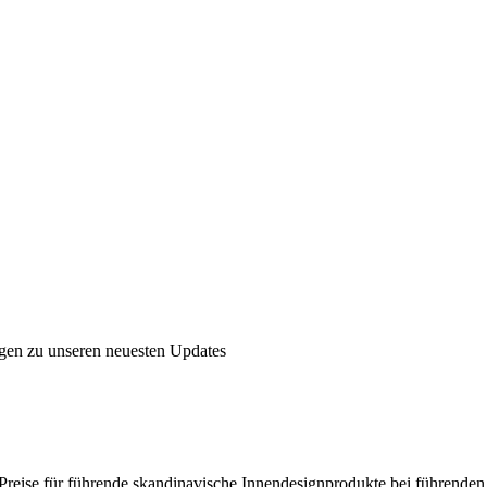
ngen zu unseren neuesten Updates
en Preise für führende skandinavische Innendesignprodukte bei führende