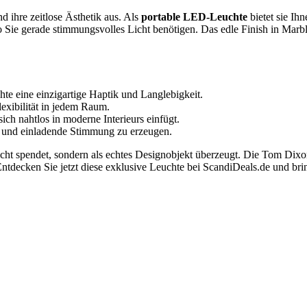
d ihre zeitlose Ästhetik aus. Als
portable LED-Leuchte
bietet sie Ihn
Sie gerade stimmungsvolles Licht benötigen. Das edle Finish in Marble
te eine einzigartige Haptik und Langlebigkeit.
exibilität in jedem Raum.
sich nahtlos in moderne Interieurs einfügt.
e und einladende Stimmung zu erzeugen.
icht spendet, sondern als echtes Designobjekt überzeugt. Die Tom Dixon 
tdecken Sie jetzt diese exklusive Leuchte bei ScandiDeals.de und brin