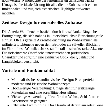
hochwertige Wandleuchte der renommierten dänischen Marke
Umage
ist die ideale Lösung für alle, die ihr Zuhause mit einem
funktionalen und zugleich ästhetischen Highlight aufwerten
möchten.
Zeitloses Design für ein stilvolles Zuhause
Die Asteria Wandleuchte besticht durch ihre schlanke, längliche
Formgebung, die sich nahtlos in unterschiedlichste Einrichtungsstile
einfügt. Ob als gezielte Akzentbeleuchtung im Wohnzimmer, als
raffinierte Lichtquelle neben dem Bett oder als stilvoller Blickfang
im Flur – diese
Wandleuchte
setzt überall ausdrucksstarke Akzente.
Die tiefschwarze Oberfläche unterstreicht den puristischen
Charakter und sorgt für eine exklusive Optik, die Qualität und
Langlebigkeit verspricht.
Vorteile und Funktionalität
Minimalistisches skandinavisches Design: Passt perfekt in
moderne und klassische Wohnkonzepte.
Hochwertige Verarbeitung: Umage steht für erstklassige
Materialien und eine sorgfältige Herstellung.
Vielseitige Anwendung: Ideal für den Wohn-, Schlaf- oder
Arbeitsbereich geeignet.
Effiziente Lichtführung: Das Design ist darauf ausgelegt, eine