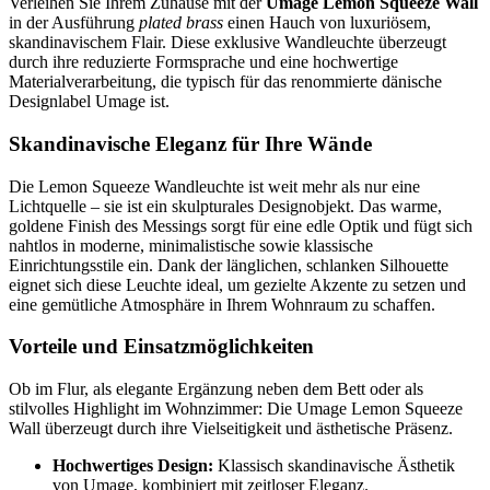
Verleihen Sie Ihrem Zuhause mit der
Umage Lemon Squeeze Wall
in der Ausführung
plated brass
einen Hauch von luxuriösem,
skandinavischem Flair. Diese exklusive Wandleuchte überzeugt
durch ihre reduzierte Formsprache und eine hochwertige
Materialverarbeitung, die typisch für das renommierte dänische
Designlabel Umage ist.
Skandinavische Eleganz für Ihre Wände
Die Lemon Squeeze Wandleuchte ist weit mehr als nur eine
Lichtquelle – sie ist ein skulpturales Designobjekt. Das warme,
goldene Finish des Messings sorgt für eine edle Optik und fügt sich
nahtlos in moderne, minimalistische sowie klassische
Einrichtungsstile ein. Dank der länglichen, schlanken Silhouette
eignet sich diese Leuchte ideal, um gezielte Akzente zu setzen und
eine gemütliche Atmosphäre in Ihrem Wohnraum zu schaffen.
Vorteile und Einsatzmöglichkeiten
Ob im Flur, als elegante Ergänzung neben dem Bett oder als
stilvolles Highlight im Wohnzimmer: Die Umage Lemon Squeeze
Wall überzeugt durch ihre Vielseitigkeit und ästhetische Präsenz.
Hochwertiges Design:
Klassisch skandinavische Ästhetik
von Umage, kombiniert mit zeitloser Eleganz.