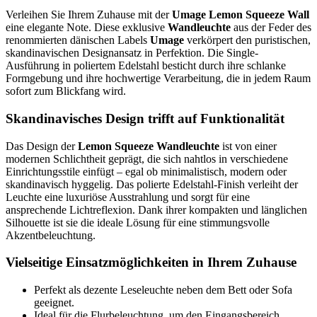
Verleihen Sie Ihrem Zuhause mit der
Umage Lemon Squeeze Wall
eine elegante Note. Diese exklusive
Wandleuchte
aus der Feder des
renommierten dänischen Labels
Umage
verkörpert den puristischen,
skandinavischen Designansatz in Perfektion. Die Single-
Ausführung in poliertem Edelstahl besticht durch ihre schlanke
Formgebung und ihre hochwertige Verarbeitung, die in jedem Raum
sofort zum Blickfang wird.
Skandinavisches Design trifft auf Funktionalität
Das Design der
Lemon Squeeze Wandleuchte
ist von einer
modernen Schlichtheit geprägt, die sich nahtlos in verschiedene
Einrichtungsstile einfügt – egal ob minimalistisch, modern oder
skandinavisch hyggelig. Das polierte Edelstahl-Finish verleiht der
Leuchte eine luxuriöse Ausstrahlung und sorgt für eine
ansprechende Lichtreflexion. Dank ihrer kompakten und länglichen
Silhouette ist sie die ideale Lösung für eine stimmungsvolle
Akzentbeleuchtung.
Vielseitige Einsatzmöglichkeiten in Ihrem Zuhause
Perfekt als dezente Leseleuchte neben dem Bett oder Sofa
geeignet.
Ideal für die Flurbeleuchtung, um den Eingangsbereich