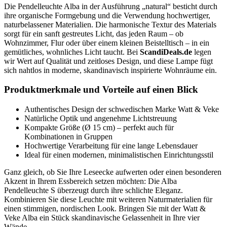
Die Pendelleuchte Alba in der Ausführung „natural“ besticht durch
ihre organische Formgebung und die Verwendung hochwertiger,
naturbelassener Materialien. Die harmonische Textur des Materials
sorgt für ein sanft gestreutes Licht, das jeden Raum – ob
Wohnzimmer, Flur oder über einem kleinen Beistelltisch – in ein
gemütliches, wohnliches Licht taucht. Bei
ScandiDeals.de
legen
wir Wert auf Qualität und zeitloses Design, und diese Lampe fügt
sich nahtlos in moderne, skandinavisch inspirierte Wohnräume ein.
Produktmerkmale und Vorteile auf einen Blick
Authentisches Design der schwedischen Marke Watt & Veke
Natürliche Optik und angenehme Lichtstreuung
Kompakte Größe (Ø 15 cm) – perfekt auch für
Kombinationen in Gruppen
Hochwertige Verarbeitung für eine lange Lebensdauer
Ideal für einen modernen, minimalistischen Einrichtungsstil
Ganz gleich, ob Sie Ihre Leseecke aufwerten oder einen besonderen
Akzent in Ihrem Essbereich setzen möchten: Die Alba
Pendelleuchte S überzeugt durch ihre schlichte Eleganz.
Kombinieren Sie diese Leuchte mit weiteren Naturmaterialien für
einen stimmigen, nordischen Look. Bringen Sie mit der Watt &
Veke Alba ein Stück skandinavische Gelassenheit in Ihre vier
Wände.