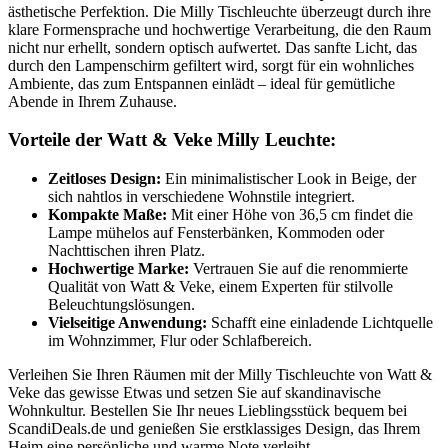
ästhetische Perfektion. Die Milly Tischleuchte überzeugt durch ihre
klare Formensprache und hochwertige Verarbeitung, die den Raum
nicht nur erhellt, sondern optisch aufwertet. Das sanfte Licht, das
durch den Lampenschirm gefiltert wird, sorgt für ein wohnliches
Ambiente, das zum Entspannen einlädt – ideal für gemütliche
Abende in Ihrem Zuhause.
Vorteile der Watt & Veke Milly Leuchte:
Zeitloses Design:
Ein minimalistischer Look in Beige, der
sich nahtlos in verschiedene Wohnstile integriert.
Kompakte Maße:
Mit einer Höhe von 36,5 cm findet die
Lampe mühelos auf Fensterbänken, Kommoden oder
Nachttischen ihren Platz.
Hochwertige Marke:
Vertrauen Sie auf die renommierte
Qualität von Watt & Veke, einem Experten für stilvolle
Beleuchtungslösungen.
Vielseitige Anwendung:
Schafft eine einladende Lichtquelle
im Wohnzimmer, Flur oder Schlafbereich.
Verleihen Sie Ihren Räumen mit der Milly Tischleuchte von Watt &
Veke das gewisse Etwas und setzen Sie auf skandinavische
Wohnkultur. Bestellen Sie Ihr neues Lieblingsstück bequem bei
ScandiDeals.de und genießen Sie erstklassiges Design, das Ihrem
Heim eine persönliche und warme Note verleiht.