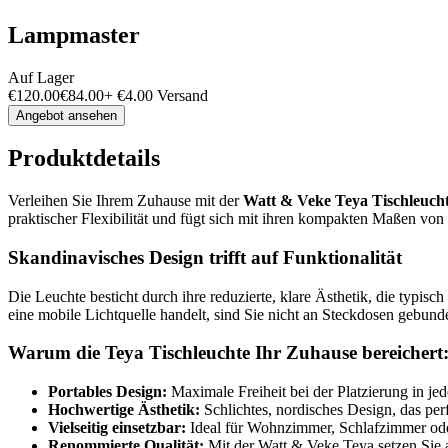
Lampmaster
Auf Lager
€
120.00
€
84.00
+
€
4.00
Versand
Angebot ansehen
Produktdetails
Verleihen Sie Ihrem Zuhause mit der
Watt & Veke Teya Tischleuch
praktischer Flexibilität und fügt sich mit ihren kompakten Maßen von 
Skandinavisches Design trifft auf Funktionalität
Die Leuchte besticht durch ihre reduzierte, klare Ästhetik, die typis
eine mobile Lichtquelle handelt, sind Sie nicht an Steckdosen gebun
Warum die Teya Tischleuchte Ihr Zuhause bereichert
Portables Design:
Maximale Freiheit bei der Platzierung in j
Hochwertige Ästhetik:
Schlichtes, nordisches Design, das pe
Vielseitig einsetzbar:
Ideal für Wohnzimmer, Schlafzimmer oder
Renommierte Qualität:
Mit der Watt & Veke Teya setzen Sie au