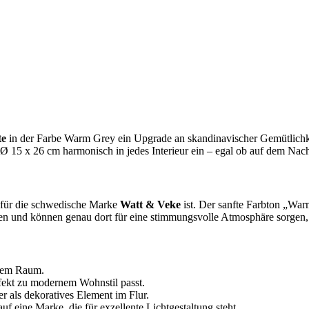
te
in der Farbe Warm Grey ein Upgrade an skandinavischer Gemütlichke
Ø 15 x 26 cm harmonisch in jedes Interieur ein – egal ob auf dem Nacht
ch für die schwedische Marke
Watt & Veke
ist. Der sanfte Farbton „Wa
den und können genau dort für eine stimmungsvolle Atmosphäre sorgen,
:
edem Raum.
rfekt zu modernem Wohnstil passt.
 als dekoratives Element im Flur.
f eine Marke, die für exzellente Lichtgestaltung steht.