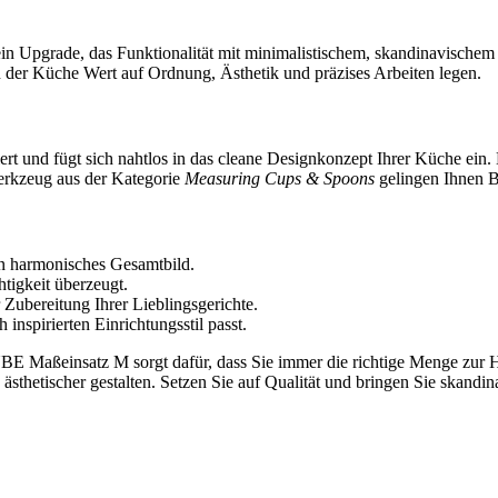
in Upgrade, das Funktionalität mit minimalistischem, skandinavischem
in der Küche Wert auf Ordnung, Ästhetik und präzises Arbeiten legen.
rt und fügt sich nahtlos in das cleane Designkonzept Ihrer Küche ein. D
erkzeug aus der Kategorie
Measuring Cups & Spoons
gelingen Ihnen B
in harmonisches Gesamtbild.
tigkeit überzeugt.
r Zubereitung Ihrer Lieblingsgerichte.
inspirierten Einrichtungsstil passt.
UBE Maßeinsatz M sorgt dafür, dass Sie immer die richtige Menge zur 
ästhetischer gestalten. Setzen Sie auf Qualität und bringen Sie skandi