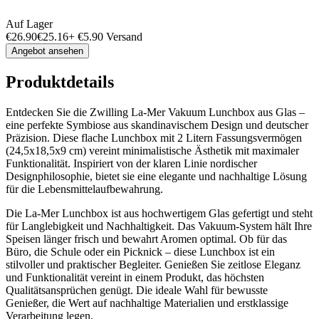
Auf Lager
€
26.90
€
25.16
+
€
5.90
Versand
Angebot ansehen
Produktdetails
Entdecken Sie die Zwilling La-Mer Vakuum Lunchbox aus Glas –
eine perfekte Symbiose aus skandinavischem Design und deutscher
Präzision. Diese flache Lunchbox mit 2 Litern Fassungsvermögen
(24,5x18,5x9 cm) vereint minimalistische Ästhetik mit maximaler
Funktionalität. Inspiriert von der klaren Linie nordischer
Designphilosophie, bietet sie eine elegante und nachhaltige Lösung
für die Lebensmittelaufbewahrung.
Die La-Mer Lunchbox ist aus hochwertigem Glas gefertigt und steht
für Langlebigkeit und Nachhaltigkeit. Das Vakuum-System hält Ihre
Speisen länger frisch und bewahrt Aromen optimal. Ob für das
Büro, die Schule oder ein Picknick – diese Lunchbox ist ein
stilvoller und praktischer Begleiter. Genießen Sie zeitlose Eleganz
und Funktionalität vereint in einem Produkt, das höchsten
Qualitätsansprüchen genügt. Die ideale Wahl für bewusste
Genießer, die Wert auf nachhaltige Materialien und erstklassige
Verarbeitung legen.