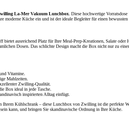
willing La-Mer Vakuum Lunchbox
. Diese hochwertige Vorratsdose 
Ihre moderne Küche ein und ist der ideale Begleiter für einen bewussten 
f bietet ausreichend Platz für Ihre Meal-Prep-Kreationen, Salate od
rkömmlichen Dosen. Das schlichte Design macht die Box nicht nur zu ei
und Vitamine.
tige Mahlzeiten.
xzellenter Zwilling-Qualität.
ie Box ideal in jede Tasche.
andinavisch inspirierten Alltag einfügt.
Ihrem Kühlschrank – diese Lunchbox von Zwilling ist die perfekte Wahl
sein kann, und bringen Sie skandinavische Ordnung in Ihre Küche.