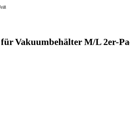
Weiß
e für Vakuumbehälter M/L 2er-P