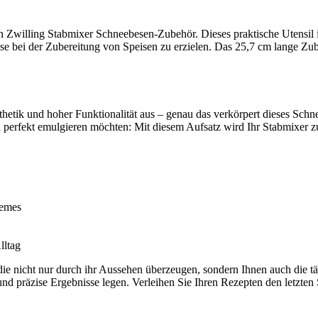
 Zwilling Stabmixer Schneebesen-Zubehör. Dieses praktische Utensil i
 bei der Zubereitung von Speisen zu erzielen. Das 25,7 cm lange Zubeh
hetik und hoher Funktionalität aus – genau das verkörpert dieses Sch
n perfekt emulgieren möchten: Mit diesem Aufsatz wird Ihr Stabmixer z
remes
lltag
ie nicht nur durch ihr Aussehen überzeugen, sondern Ihnen auch die tä
nd präzise Ergebnisse legen. Verleihen Sie Ihren Rezepten den letzten S