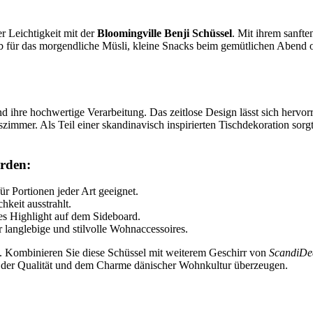
r Leichtigkeit mit der
Bloomingville Benji Schüssel
. Mit ihrem sanft
 für das morgendliche Müsli, kleine Snacks beim gemütlichen Abend oder
d ihre hochwertige Verarbeitung. Das zeitlose Design lässt sich herv
immer. Als Teil einer skandinavisch inspirierten Tischdekoration sorgt
erden:
r Portionen jeder Art geeignet.
keit ausstrahlt.
ves Highlight auf dem Sideboard.
langlebige und stilvolle Wohnaccessoires.
n. Kombinieren Sie diese Schüssel mit weiterem Geschirr von
ScandiDe
n der Qualität und dem Charme dänischer Wohnkultur überzeugen.