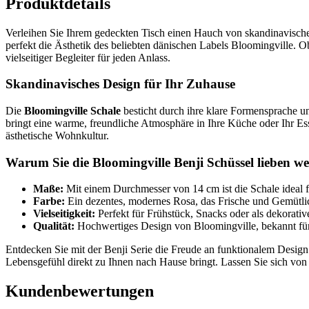
Produktdetails
Verleihen Sie Ihrem gedeckten Tisch einen Hauch von skandinavische
perfekt die Ästhetik des beliebten dänischen Labels Bloomingville. Ob
vielseitiger Begleiter für jeden Anlass.
Skandinavisches Design für Ihr Zuhause
Die
Bloomingville Schale
besticht durch ihre klare Formensprache un
bringt eine warme, freundliche Atmosphäre in Ihre Küche oder Ihr Essz
ästhetische Wohnkultur.
Warum Sie die Bloomingville Benji Schüssel lieben w
Maße:
Mit einem Durchmesser von 14 cm ist die Schale ideal fü
Farbe:
Ein dezentes, modernes Rosa, das Frische und Gemütlich
Vielseitigkeit:
Perfekt für Frühstück, Snacks oder als dekorati
Qualität:
Hochwertiges Design von Bloomingville, bekannt für 
Entdecken Sie mit der Benji Serie die Freude an funktionalem Desig
Lebensgefühl direkt zu Ihnen nach Hause bringt. Lassen Sie sich vo
Kundenbewertungen