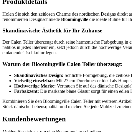
Produktdetails
Holen Sie sich den zeitlosen Charme des nordischen Designs direkt a
renommierten Designschmiede
Bloomingville
die ideale Bühne für Ih
Skandinavische Ästhetik für Ihr Zuhause
Der Calen Teller überzeugt durch seine harmonische Farbgebung in ei
nahtlos in jedes Interieur ein, setzt jedoch durch die hochwertige Vera
einladende Tischkultur legen.
Warum der Bloomingville Calen Teller überzeugt:
Skandinavisches Design:
Schlichte Formgebung, die zeitlose E
Vielseitig einsetzbar:
Mit 27 cm Durchmesser ideal als Hauptspe
Hochwertige Marke:
Vertrauen Sie auf das dänische Designlab
Farbakzent:
Die markante blaue Glasur sorgt für einen edlen 
Kombinieren Sie den Bloomingville Calen Teller mit weiteren Artike
Stück dänische Lebensqualität und machen Sie jede Mahlzeit zu eine
Kundenbewertungen
Melden Sie sich an, um eine Bewertung zu schreiben