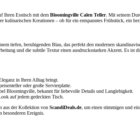
uf Ihren Esstisch mit dem
Bloomingville Calen Teller
. Mit seinem Durc
re kulinarischen Kreationen – ob für ein entspanntes Frühstück, ein he
nem tiefen, beruhigenden Blau, das perfekt den modernen skandinavisc
rbeitung und die subtile Textur einen ausdrucksstarken Akzent. Es ist di
leganz in Ihren Alltag bringt.
isenteller oder große Servierplatte.
el Bloomingville, bekannt für liebevolle Details und Langlebigkeit.
Look auf jedem gedeckten Tisch.
ln aus der Kollektion von
ScandiDeals.de
, um einen stimmigen und ein
m besonderen Ereignis.