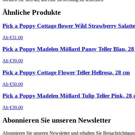
Ähnliche Produkte
Pick a Poppy Cottage flower Wild Strawberry Salatte
Ab
€
31.00
Pick a Poppy Madelen Möllard Pansy Teller Blau, 28
Ab
€
39.00
Pick a Poppy Cottage Flower Teller Hellrosa, 28 cm
Ab
€
50.00
Pick a Poppy Madelen Möllard Tulip Teller Pink, 28
Ab
€
39.00
Abonnieren Sie unseren Newsletter
Abonnieren Sie unseren Newsletter und erhalten Sie Benachrichtigu