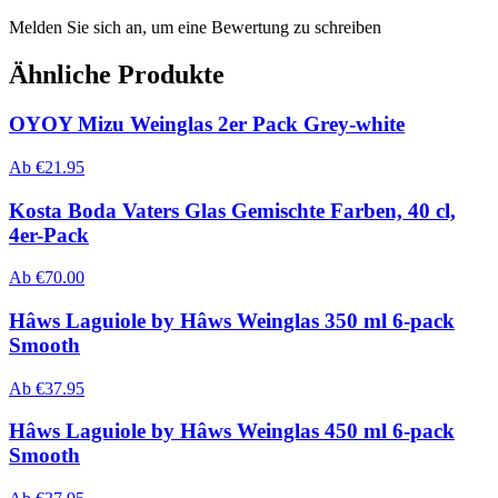
Melden Sie sich an, um eine Bewertung zu schreiben
Ähnliche Produkte
OYOY Mizu Weinglas 2er Pack Grey-white
Ab
€
21.95
Kosta Boda Vaters Glas Gemischte Farben, 40 cl,
4er-Pack
Ab
€
70.00
Hâws Laguiole by Hâws Weinglas 350 ml 6-pack
Smooth
Ab
€
37.95
Hâws Laguiole by Hâws Weinglas 450 ml 6-pack
Smooth