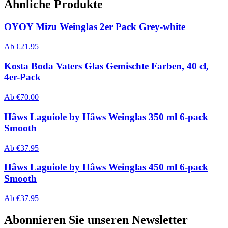
Ähnliche Produkte
OYOY Mizu Weinglas 2er Pack Grey-white
Ab
€
21.95
Kosta Boda Vaters Glas Gemischte Farben, 40 cl,
4er-Pack
Ab
€
70.00
Hâws Laguiole by Hâws Weinglas 350 ml 6-pack
Smooth
Ab
€
37.95
Hâws Laguiole by Hâws Weinglas 450 ml 6-pack
Smooth
Ab
€
37.95
Abonnieren Sie unseren Newsletter