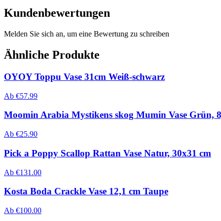
Kundenbewertungen
Melden Sie sich an, um eine Bewertung zu schreiben
Ähnliche Produkte
OYOY Toppu Vase 31cm Weiß-schwarz
Ab
€
57.99
Moomin Arabia Mystikens skog Mumin Vase Grün, 8
Ab
€
25.90
Pick a Poppy Scallop Rattan Vase Natur, 30x31 cm
Ab
€
131.00
Kosta Boda Crackle Vase 12,1 cm Taupe
Ab
€
100.00