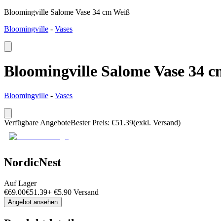
Bloomingville Salome Vase 34 cm Weiß
Bloomingville
-
Vases
Bloomingville Salome Vase 34 
Bloomingville
-
Vases
Verfügbare Angebote
Bester Preis
:
€
51.39
(exkl. Versand)
NordicNest
Auf Lager
€
69.00
€
51.39
+
€
5.90
Versand
Angebot ansehen