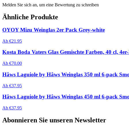
Melden Sie sich an, um eine Bewertung zu schreiben
Ähnliche Produkte
OYOY Mizu Weinglas 2er Pack Grey-white
Ab
€
21.95
Kosta Boda Vaters Glas Gemischte Farben, 40 cl, 4er
Ab
€
70.00
Hâws Laguiole by Hâws Weinglas 350 ml 6-pack Sm
Ab
€
37.95
Hâws Laguiole by Hâws Weinglas 450 ml 6-pack Sm
Ab
€
37.95
Abonnieren Sie unseren Newsletter