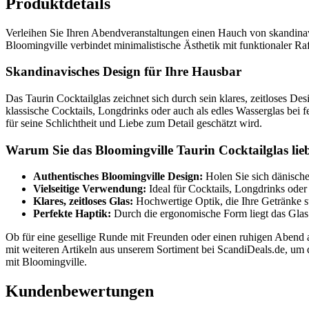
Produktdetails
Verleihen Sie Ihren Abendveranstaltungen einen Hauch von skandin
Bloomingville verbindet minimalistische Ästhetik mit funktionaler Raf
Skandinavisches Design für Ihre Hausbar
Das Taurin Cocktailglas zeichnet sich durch sein klares, zeitloses De
klassische Cocktails, Longdrinks oder auch als edles Wasserglas bei f
für seine Schlichtheit und Liebe zum Detail geschätzt wird.
Warum Sie das Bloomingville Taurin Cocktailglas lie
Authentisches Bloomingville Design:
Holen Sie sich dänische
Vielseitige Verwendung:
Ideal für Cocktails, Longdrinks oder 
Klares, zeitloses Glas:
Hochwertige Optik, die Ihre Getränke sti
Perfekte Haptik:
Durch die ergonomische Form liegt das Gla
Ob für eine gesellige Runde mit Freunden oder einen ruhigen Abend a
mit weiteren Artikeln aus unserem Sortiment bei ScandiDeals.de, um 
mit Bloomingville.
Kundenbewertungen