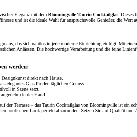
avischer Eleganz mit dem
Bloomingville Taurin Cocktailglas
. Dieses
finesse und ist die ideale Wahl für anspruchsvolle Genießer, die Wert a
sign aus, das sich nahtlos in jede moderne Einrichtung einfügt. Mit ein
estlichen Anlässen. Die hochwertige Verarbeitung und die feine Linienf
ben werden:
 Designkunst direkt nach Hause.
als elegantes Glas für den täglichen Genuss.
lvoll in Szene setzt.
s angenehm in der Hand.
uf der Terrasse – das Taurin Cocktailglas von Bloomingville ist ein e
den nordischen Look perfekt abzurunden. Setzen Sie auf Qualität und 