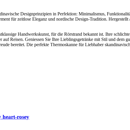
inavische Designprinzipien in Perfektion: Minimalismus, Funktionalitä
tement für zeitlose Eleganz und nordische Design-Tradition. Hergestellt
stklassige Handwerkskunst, für die Rörstrand bekannt ist. Ihre schlic
der auf Reisen. Geniessen Sie Ihre Lieblingsgetränke mit Stil und dem 
 Freude bereitet. Die perfekte Thermoskanne für Liebhaber skandinavisc
 heart-rosey