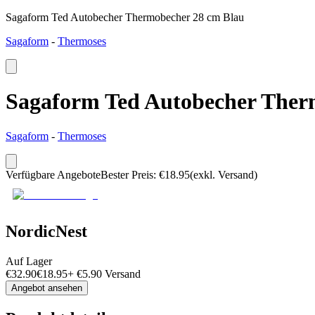
Sagaform Ted Autobecher Thermobecher 28 cm Blau
Sagaform
-
Thermoses
Sagaform Ted Autobecher Ther
Sagaform
-
Thermoses
Verfügbare Angebote
Bester Preis
:
€
18.95
(exkl. Versand)
NordicNest
Auf Lager
€
32.90
€
18.95
+
€
5.90
Versand
Angebot ansehen