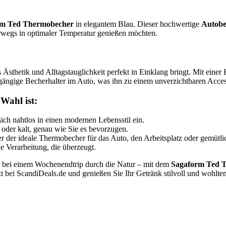
rm Ted Thermobecher
in elegantem Blau. Dieser hochwertige
Autobe
nterwegs in optimaler Temperatur genießen möchten.
Ästhetik und Alltagstauglichkeit perfekt in Einklang bringt. Mit einer
 gängige Becherhalter im Auto, was ihn zu einem unverzichtbaren Acces
Wahl ist:
ich nahtlos in einen modernen Lebensstil ein.
oder kalt, genau wie Sie es bevorzugen.
 der ideale Thermobecher für das Auto, den Arbeitsplatz oder gemütli
e Verarbeitung, die überzeugt.
r bei einem Wochenendtrip durch die Natur – mit dem
Sagaform Ted 
zt bei ScandiDeals.de und genießen Sie Ihr Getränk stilvoll und wohltem